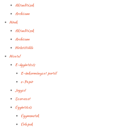
Aktualitások
Archívum
Hírek
Aktualitások
Archívum
Hirdetőtábla
Hivatal
E-ügyintézés
E-önkormányzat portál
e-Papír
Jegyző
Szervezet
Ügyintézés
Ügymenetek
Űrlapok