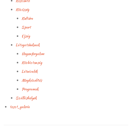
Köszöntő
Közösség
Kultúra
Sport
Újság
Látogatóinknak
Idegenforgalom
Közbiztonság
Látnivalók
Megközelítés
Programok
Szálláshelyek
teszt_galeria