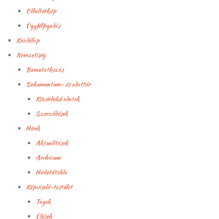
Oldaltérkép
Ügyfélfogadás
Kezdőlap
Nemzetiség
Bemutatkozás
Dokumentum- és adattár
Közérdekű adatok
Szerződések
Hírek
Aktualitások
Archívum
Hirdetőtábla
Képviselő-testület
Tagok
Ülések