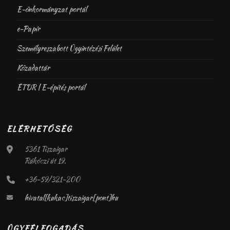
E-önkormányzat portál
e-Papír
Személyreszabott Ügyintézési Felület
Közadattár
ÉTDR | E-építés portál
ELÉRHETŐSÉG
5361 Tiszaigar
Rákóczi út 19.
+36-59/321-200
hivatal[kukac]tiszaigar[pont]hu
ÜGYFÉLFOGADÁS