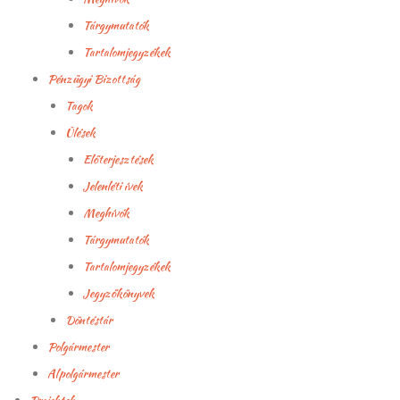
Tárgymutatók
Tartalomjegyzékek
Pénzügyi Bizottság
Tagok
Ülések
Előterjesztések
Jelenléti ívek
Meghívók
Tárgymutatók
Tartalomjegyzékek
Jegyzőkönyvek
Döntéstár
Polgármester
Alpolgármester‎