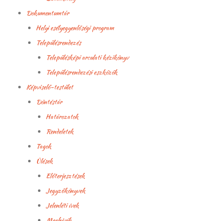
Dokumentumtár
Helyi esélyegyenlőségi program
Településrendezés
Településképi arculati kézikönyv
Településrendezési eszközök
Képviselő-testület
Döntéstár
Határozatok
Rendeletek
Tagok
Ülések
Előterjesztések
Jegyzőkönyvek
Jelenléti ívek
Meghívók