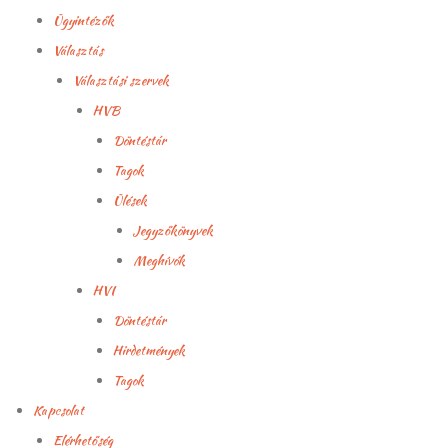
Ügyintézők
Választás
Választási szervek
HVB
Döntéstár
Tagok
Ülések
Jegyzőkönyvek
Meghívók
HVI
Döntéstár
Hirdetmények
Tagok
Kapcsolat
Elérhetőség