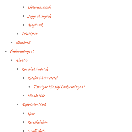
Előterjesztések
Jegyzőkönyvek
Meghívók
Döntéstár
Köszöntő
Önkormányzat
Adattár
Közérdekű adatok
Kötelező közzététel
Tiszaigar Községi Önkormányzat
Közadattár
Nyilvántartások
Ipar
Kereskedelem
Szálláshely