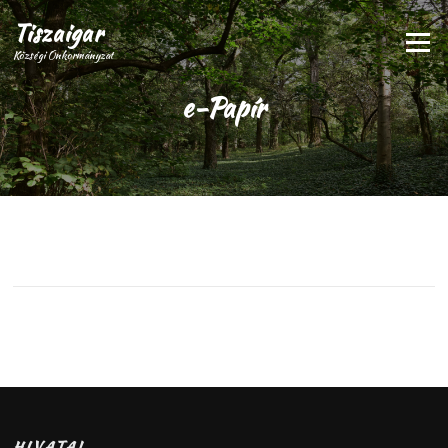
Tiszaigar
Menü
Községi Önkormányzat
e-Papír
HIVATAL