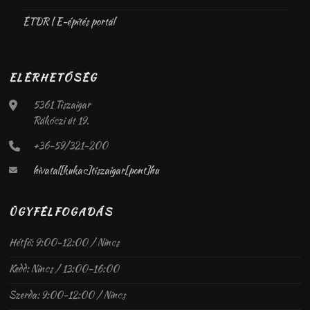
ÉTDR | E-építés portál
ELÉRHETŐSÉG
5361 Tiszaigar
Rákóczi út 19.
+36-59/321-200
hivatal[kukac]tiszaigar[pont]hu
ÜGYFÉLFOGADÁS
Hétfő: 9:00-12:00 / Nincs
Kedd: Nincs / 13:00-16:00
Szerda: 9:00-12:00 / Nincs