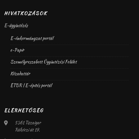
HIVATKOZÁSOK
E-ügyintézés
E-önkormányzat portál
e-Papír
Személyreszabott Ügyintézési Felület
Közadattár
ÉTDR | E-építés portál
ELÉRHETŐSÉG
5361 Tiszaigar
Rákóczi út 19.