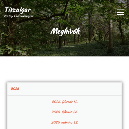
Tiszaigar
Menü
Községi Önkormányzat
Meghívók
2026
2026. február 12.
2026. február 26.
2026. március 12.