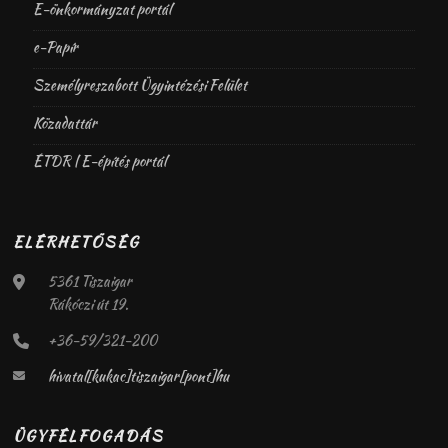
E-önkormányzat portál
e-Papír
Személyreszabott Ügyintézési Felület
Közadattár
ÉTDR | E-építés portál
ELÉRHETŐSÉG
5361 Tiszaigar
Rákóczi út 19.
+36-59/321-200
hivatal[kukac]tiszaigar[pont]hu
ÜGYFÉLFOGADÁS