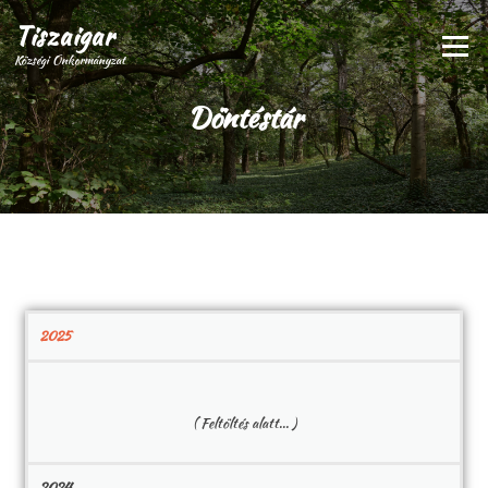
Tiszaigar
Menü
Községi Önkormányzat
Döntéstár
2025
( Feltöltés alatt… )
2024