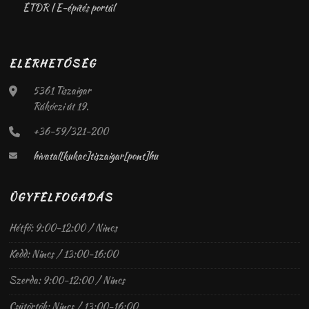
ÉTDR | E-építés portál
ELÉRHETŐSÉG
5361 Tiszaigar
Rákóczi út 19.
+36-59/321-200
hivatal[kukac]tiszaigar[pont]hu
ÜGYFÉLFOGADÁS
Hétfő: 9:00-12:00 / Nincs
Kedd: Nincs / 13:00-16:00
Szerda: 9:00-12:00 / Nincs
Csütörtök: Nincs / 13:00-16:00