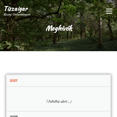
Tiszaigar
Menü
Községi Önkormányzat
Meghívók
2025
( Feltöltés alatt… )
2024