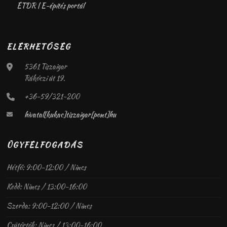
ÉTDR | E-építés portál
ELÉRHETŐSÉG
5361 Tiszaigar
Rákóczi út 19.
+36-59/321-200
hivatal[kukac]tiszaigar[pont]hu
ÜGYFÉLFOGADÁS
Hétfő: 9:00-12:00 / Nincs
Kedd: Nincs / 13:00-16:00
Szerda: 9:00-12:00 / Nincs
Csütörtök: Nincs / 13:00-16:00