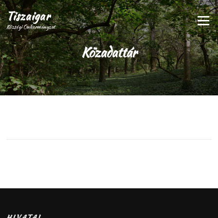
Tiszaigar
Menü
Községi Önkormányzat
Közadattár
HIVATAL