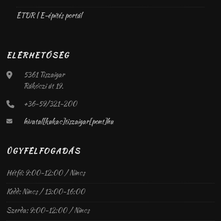
ÉTDR | E-építés portál
ELÉRHETŐSÉG
5361 Tiszaigar
Rákóczi út 19.
+36-59/321-200
hivatal[kukac]tiszaigar[pont]hu
ÜGYFÉLFOGADÁS
Hétfő: 9:00-12:00 / Nincs
Kedd: Nincs / 13:00-16:00
Szerda: 9:00-12:00 / Nincs