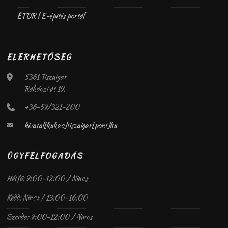
ÉTDR | E-építés portál
ELÉRHETŐSÉG
5361 Tiszaigar
Rákóczi út 19.
+36-59/321-200
hivatal[kukac]tiszaigar[pont]hu
ÜGYFÉLFOGADÁS
Hétfő: 9:00-12:00 / Nincs
Kedd: Nincs / 13:00-16:00
Szerda: 9:00-12:00 / Nincs