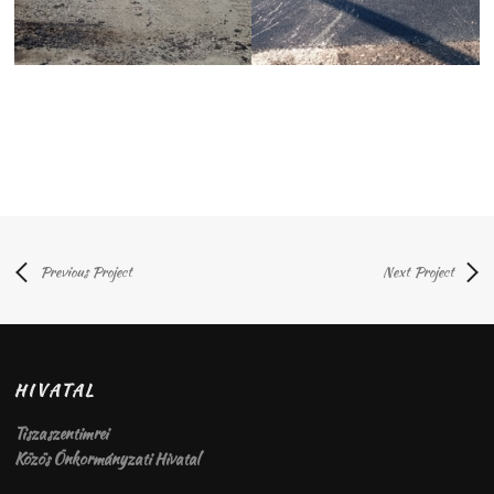
Previous Project
Next Project
HIVATAL
Tiszaszentimrei
Közös Önkormányzati Hivatal