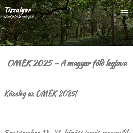
Ugrás
Tiszaigar
a
Menü
tartalomra
Községi Önkormányzat
OMÉK 2025 – A magyar föld legjava
Közeleg az OMÉK 2025!
Szeptember 18–21. között ismét megnyílik