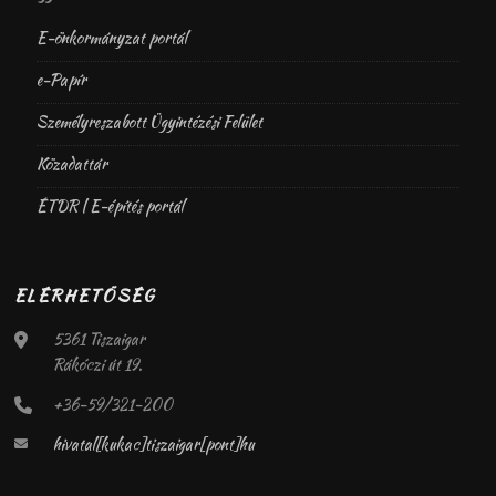
E-önkormányzat portál
e-Papír
Személyreszabott Ügyintézési Felület
Közadattár
ÉTDR | E-építés portál
ELÉRHETŐSÉG
5361 Tiszaigar
Rákóczi út 19.
+36-59/321-200
hivatal[kukac]tiszaigar[pont]hu