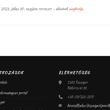
2021. július 30. napjára tervezett – ülésének
meghívója
.
ATKOZÁSOK
ELÉRHETŐSÉG
tézés
5361 Tiszaigar
Rákóczi út 19.
kormányzat portál
+36-59/321-200
pír
hivatal[kukac]tiszaigar[pont]