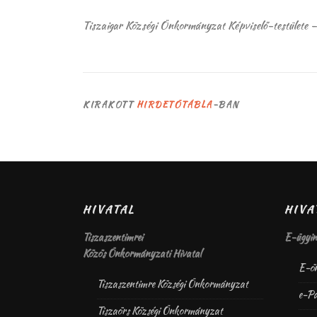
Tiszaigar Községi Önkormányzat Képviselő-testülete – 
KIRAKOTT
HIRDETŐTÁBLA
-BAN
HIVATAL
HIV
Tiszaszentimrei
E-ügyin
Közös Önkormányzati Hivatal
E-ön
Tiszaszentimre Községi Önkormányzat
e-Pa
Tiszaörs Községi Önkormányzat