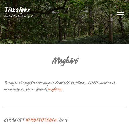
Ugrás
Tiszaigar
a
Menü
tartalomra
Községi Önkormányzat
Meghívó
Tiszaigar Községi Önkormányzat Képviselő-testülete – 2020. március 11.
napjára tervezett – ülésének
meghívója
.
KIRAKOTT
HIRDETŐTÁBLA
-BAN