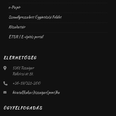
e-Papír
Személyreszabott Ügyintézési Felület
Közadattár
ÉTDR | E-építés portál
ELÉRHETŐSÉG
5361 Tiszaigar
Rákóczi út 19.
+36-59/321-200
hivatal[kukac]tiszaigar[pont]hu
ÜGYFÉLFOGADÁS