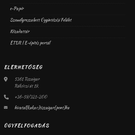
e-Papír
Személyreszabott Ügyintézési Felület
Közadattár
ÉTDR | E-építés portál
ELÉRHETŐSÉG
5361 Tiszaigar
Rákóczi út 19.
+36-59/321-200
hivatal[kukac]tiszaigar[pont]hu
ÜGYFÉLFOGADÁS