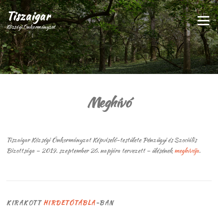
Ugrás
Tiszaigar
a
Menü
tartalomra
Községi Önkormányzat
Meghívó
Tiszaigar Községi Önkormányzat Képviselő-testülete Pénzügyi és Szociális
Bizottsága – 2019. szeptember 26. napjára tervezett – ülésének
meghívója
.
KIRAKOTT
HIRDETŐTÁBLA
-BAN