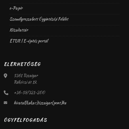
e-Papír
Személyreszabott Ügyintézési Felület
Közadattár
ÉTDR | E-építés portál
ELÉRHETŐSÉG
5361 Tiszaigar
Rákóczi út 19.
+36-59/321-200
hivatal[kukac]tiszaigar[pont]hu
ÜGYFÉLFOGADÁS