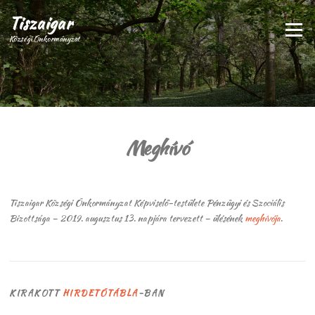
Ugrás
Tiszaigar
a
Menü
tartalomra
Községi Önkormányzat
Meghívó
Tiszaigar Községi Önkormányzat Képviselő-testülete Pénzügyi és Szociális
Bizottsága – 2019. augusztus 13. napjára tervezett – ülésének
meghívója
.
KIRAKOTT
HIRDETŐTÁBLA
-BAN