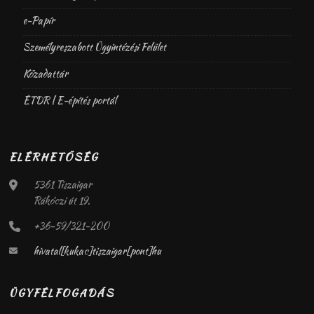
e-Papír
Személyreszabott Ügyintézési Felület
Közadattár
ÉTDR | E-építés portál
ELÉRHETŐSÉG
5361 Tiszaigar
Rákóczi út 19.
+36-59/321-200
hivatal[kukac]tiszaigar[pont]hu
ÜGYFÉLFOGADÁS