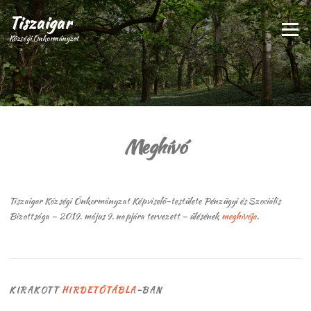
Ugrás
Tiszaigar
a
Menü
tartalomra
Községi Önkormányzat
Meghívó
Tiszaigar Községi Önkormányzat Képviselő-testülete Pénzügyi és Szociális
Bizottsága – 2019. május 9. napjára tervezett – ülésének
meghívója
.
KIRAKOTT
HIRDETŐTÁBLA
-BAN