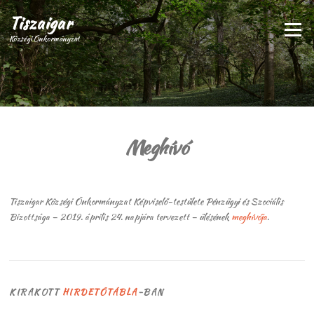
Ugrás
Tiszaigar
a
Menü
tartalomra
Községi Önkormányzat
Meghívó
Tiszaigar Községi Önkormányzat Képviselő-testülete Pénzügyi és Szociális
Bizottsága – 2019. április 24. napjára tervezett – ülésének
meghívója
.
KIRAKOTT
HIRDETŐTÁBLA
-BAN