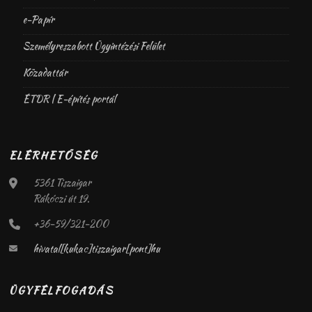
e-Papír
Személyreszabott Ügyintézési Felület
Közadattár
ÉTDR | E-építés portál
ELÉRHETŐSÉG
5361 Tiszaigar
Rákóczi út 19.
+36-59/321-200
hivatal[kukac]tiszaigar[pont]hu
ÜGYFÉLFOGADÁS