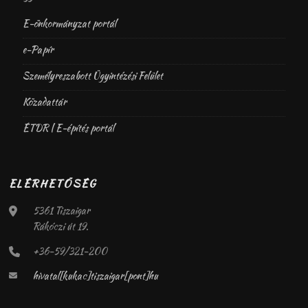
E-önkormányzat portál
e-Papír
Személyreszabott Ügyintézési Felület
Közadattár
ÉTDR | E-építés portál
ELÉRHETŐSÉG
5361 Tiszaigar
Rákóczi út 19.
+36-59/321-200
hivatal[kukac]tiszaigar[pont]hu