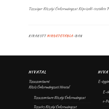
Tiszaigar Községi Önkormányzat Képviselő-testülete P
KIRAKOTT
HIRDETŐTÁBLA
-BAN
HIVATAL
HIV
Tiszaszentimrei
E-ügyin
Közös Önkormányzati Hivatal
E-ön
Tiszaszentimre Községi Önkormányzat
e-Pa
Tiszaörs Községi Önkormányzat