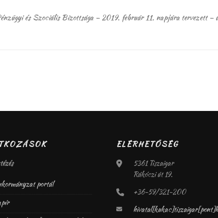
énzügyi és Szociális Bizottsága – 2019. február 11. napjára tervezett – 
ATKOZÁSOK
ELÉRHETŐSÉG
tézés
5361 Tiszaigar
Rákóczi út 19.
kormányzat portál
+36-59/321-200
pír
hivatal[kukac]tiszaigar[pont]