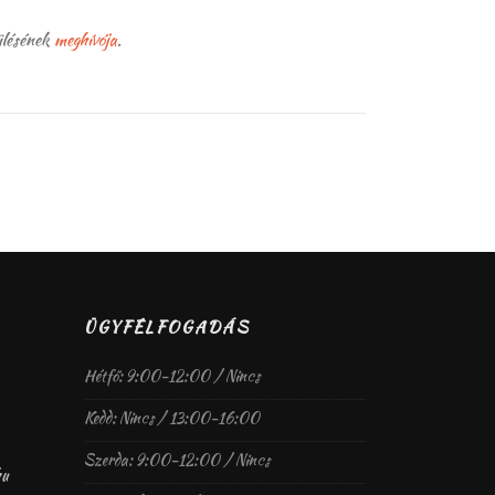
ülésének
meghívója
.
ÜGYFÉLFOGADÁS
Hétfő: 9:00-12:00 / Nincs
Kedd: Nincs / 13:00-16:00
Szerda: 9:00-12:00 / Nincs
hu