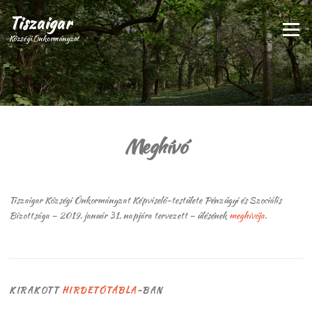
Ugrás
Tiszaigar
a
Menü
tartalomra
Községi Önkormányzat
Meghívó
Tiszaigar Községi Önkormányzat Képviselő-testülete Pénzügyi és Szociális
Bizottsága – 2019. január 31. napjára tervezett – ülésének
meghívója
.
KIRAKOTT
HIRDETŐTÁBLA
-BAN