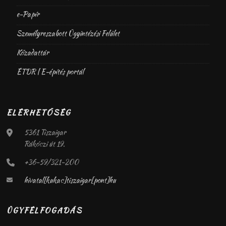
e-Papír
Személyreszabott Ügyintézési Felület
Közadattár
ÉTDR | E-építés portál
ELÉRHETŐSÉG
5361 Tiszaigar
Rákóczi út 19.
+36-59/321-200
hivatal[kukac]tiszaigar[pont]hu
ÜGYFÉLFOGADÁS