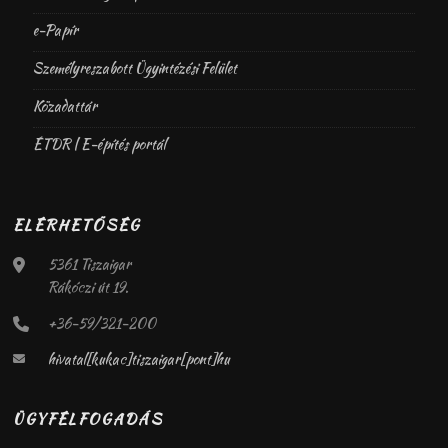
e-Papír
Személyreszabott Ügyintézési Felület
Közadattár
ÉTDR | E-építés portál
ELÉRHETŐSÉG
5361 Tiszaigar
Rákóczi út 19.
+36-59/321-200
hivatal[kukac]tiszaigar[pont]hu
ÜGYFÉLFOGADÁS