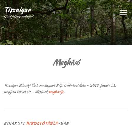
Ugrás
Tiszaigar
a
Menü
tartalomra
Községi Önkormányzat
Meghívó
Tiszaigar Községi Önkormányzat Képviselő-testülete – 2019. január 31.
napjára tervezett – ülésének
meghívója
.
KIRAKOTT
HIRDETŐTÁBLA
-BAN