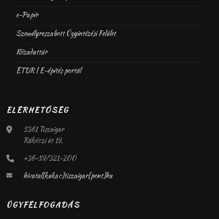
e-Papír
Személyreszabott Ügyintézési Felület
Közadattár
ÉTDR | E-építés portál
ELÉRHETŐSÉG
5361 Tiszaigar
Rákóczi út 19.
+36-59/321-200
hivatal[kukac]tiszaigar[pont]hu
ÜGYFÉLFOGADÁS